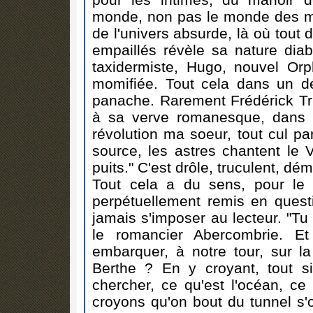
monde, non pas le monde des mort
de l'univers absurde, là où tout
empaillés révèle sa nature dia
taxidermiste, Hugo, nouvel Or
momifiée. Tout cela dans un d
panache. Rarement Frédérick Tris
à sa verve romanesque, dans u
révolution ma soeur, tout cul pa
source, les astres chantent le V
puits." C'est drôle, truculent, dé
Tout cela a du sens, pour le
perpétuellement remis en quest
jamais s'imposer au lecteur. "Tu 
le romancier Abercombrie. E
embarquer, à notre tour, sur
Berthe ? En y croyant, tout s
chercher, ce qu'est l'océan, ce 
croyons qu'on bout du tunnel s'