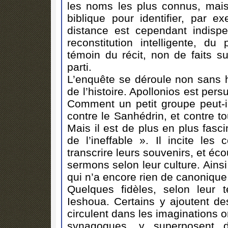
les noms les plus connus, mais 
biblique pour identifier, par e
distance est cependant indisp
reconstitution intelligente, du
témoin du récit, non de faits 
parti.
L’enquête se déroule non sans h
de l’histoire. Apollonios est per
Comment un petit groupe peut-il 
contre le Sanhédrin, et contre t
Mais il est de plus en plus fasci
de l’ineffable ». Il incite le
transcrire leurs souvenirs, et éc
sermons selon leur culture. Ains
qui n’a encore rien de canonique
Quelques fidèles, selon leur t
Ieshoua. Certains y ajoutent de
circulent dans les imaginations o
synagogues, y superposent d