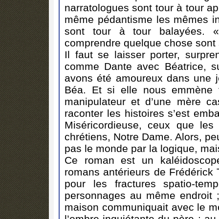
narratologues sont tour à tour a
même pédantisme les mêmes inep
sont tour à tour balayées. «
comprendre quelque chose sont s
Il faut se laisser porter, surpr
comme Dante avec Béatrice, suiv
avons été amoureux dans une je
Béa. Et si elle nous emmène 
manipulateur et d’une mère cas
raconter les histoires s’est emba
Miséricordieuse, ceux que les
chrétiens, Notre Dame. Alors, pe
pas le monde par la logique, mai
Ce roman est un kaléidoscope
romans antérieurs de Frédérick 
pour les fractures spatio-te
personnages au même endroit ;
maison communiquait avec le mo
l’ombre inquiétante du père ; a