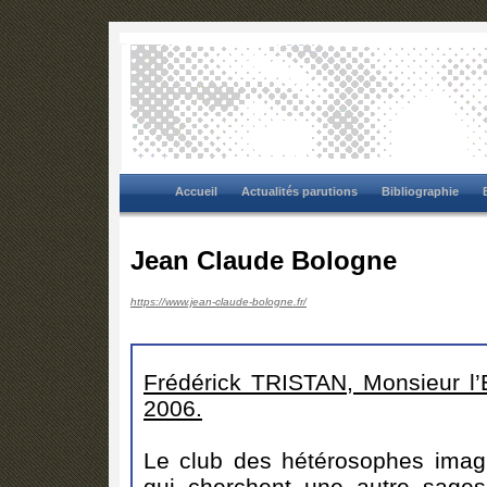
Accueil
Actualités parutions
Bibliographie
Jean Claude Bologne
https://www.jean-claude-bologne.fr/
Frédérick TRISTAN, Monsieur l’E
2006.
Le club des hétérosophes imagi
qui cherchent une autre sages