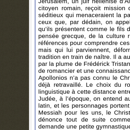
Jérusalem, un juif hellénisé d’A
citoyen romain, reçoit missio
séditieux qui menaceraient la pa
ceux que, par dédain, on appelle
qu’ils présentent comme le fils d
pensée grecque, de la culture 
références pour comprendre ces 
mais qui lui parviennent, défo
tradition en train de naître. Il a
par la plume de Frédérick Trista
de romancier et une connaissance
Apollonios n’a pas connu le Chri
déjà retravaillé. Le choix du r
linguistique à cette distance ent
Judée, à l’époque, on entend a
latin, et les personnages porten
Messiah pour les uns, le Christ
dénonce tout de suite comm
demande une petite gymnastique i