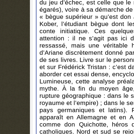
du jeu d’échec, est celle que l
égarés), voire à sa démarche de 
« bègue supérieur » qu’est don J
Kober, l’étudiant bègue dont le
conte initiatique. Ces quelque
attention : il ne s’agit pas ic
ressassé, mais une véritable 
d’Ariane discrètement donné par 
de ses livres. Livre sur le per
et sur Frédérick Tristan : c’est
aborder cet essai dense, encycl
Lumineuse, cette analyse préala
mythe. À la fin du moyen âge,
rupture géographique : dans le se
royaume et l’empire) ; dans le se
pays germaniques et latins).
apparaît en Allemagne et en An
comme don Quichotte, héros d
catholiques. Nord et sud se rejo