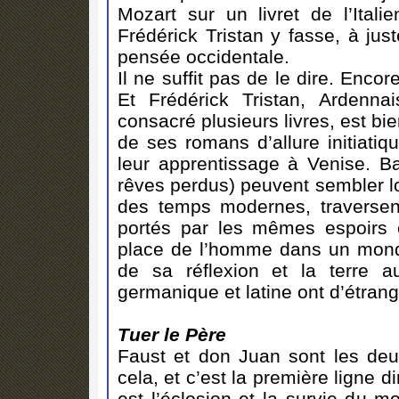
Mozart sur un livret de l’Ital
Frédérick Tristan y fasse, à jus
pensée occidentale.
Il ne suffit pas de le dire. Encor
Et Frédérick Tristan, Ardenna
consacré plusieurs livres, est bi
de ses romans d’allure initiati
leur apprentissage à Venise. Bal
rêves perdus) peuvent sembler lo
des temps modernes, traversen
portés par les mêmes espoirs 
place de l’homme dans un mond
de sa réflexion et la terre 
germanique et latine ont d’étran
Tuer le Père
Faust et don Juan sont les deu
cela, et c’est la première ligne d
est l’éclosion et la survie du m