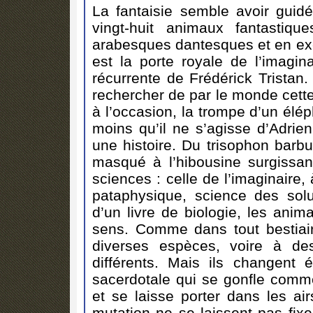
La fantaisie semble avoir guid
vingt-huit animaux fantastiqu
arabesques dantesques et en exc
est la porte royale de l’imagi
récurrente de Frédérick Tristan.
rechercher de par le monde cette
à l’occasion, la trompe d’un élé
moins qu’il ne s’agisse d’Adri
une histoire. Du trisophon barbu
masqué à l’hibousine surgissant
sciences : celle de l’imaginaire,
pataphysique, science des solu
d’un livre de biologie, les an
sens. Comme dans tout bestiaire
diverses espèces, voire à de
différents. Mais ils changent
sacerdotale qui se gonfle comm
et se laisse porter dans les ai
mutation ne se laissent pas fixe