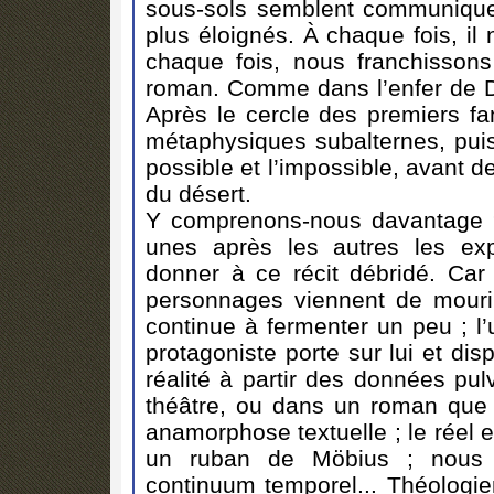
sous-sols semblent communiquer 
plus éloignés. À chaque fois, il
chaque fois, nous franchisson
roman. Comme dans l’enfer de D
Après le cercle des premiers f
métaphysiques subalternes, puis 
possible et l’impossible, avant d
du désert.
Y comprenons-nous davantage ? 
unes après les autres les exp
donner à ce récit débridé. Car
personnages viennent de mourir,
continue à fermenter un peu ; l’
protagoniste porte sur lui et dis
réalité à partir des données pu
théâtre, ou dans un roman que 
anamorphose textuelle ; le réel
un ruban de Möbius ; nous v
continuum temporel... Théologie